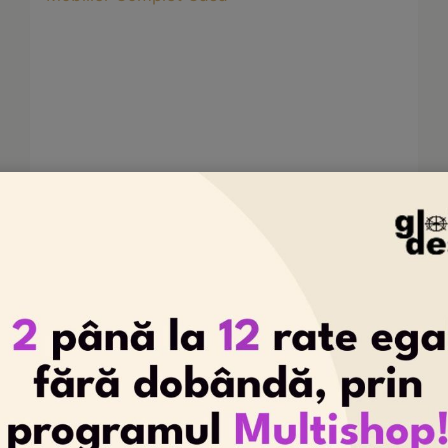
Design Mobilier
|
Mobilă Bucătarie
|
Mobilă
Dormitor
|
Mobilă Living
Mobilier Complet Casă
By
Global Design
iunie 20, 2023
MOBILIER
VEZI PROIECT
COMPLET
CASĂ