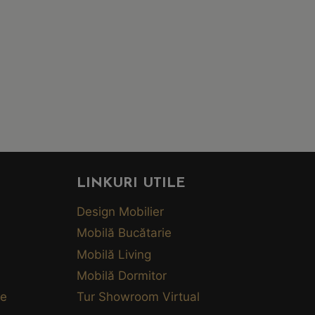
LINKURI UTILE
Design Mobilier
Mobilă Bucătarie
Mobilă Living
Mobilă Dormitor
te
Tur Showroom Virtual