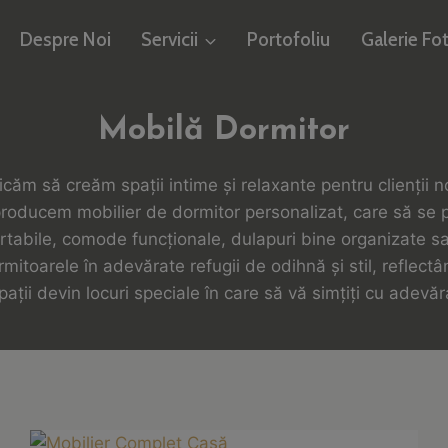
Despre Noi
Servicii
Portofoliu
Galerie Fo
Mobilă Dormitor
m să creăm spații intime și relaxante pentru clienții noș
 producem mobilier de dormitor personalizat, care să se po
ortabile, comode funcționale, dulapuri bine organizate sa
itoarele în adevărate refugii de odihnă și stil, reflectân
ații devin locuri speciale în care să vă simțiți cu adevă