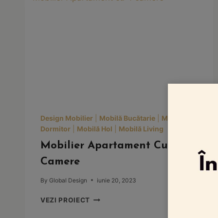
Design Mobilier
|
Mobilă Bucătarie
|
Mobilă
Dormitor
|
Mobilă Hol
|
Mobilă Living
Mobilier Apartament Cu 4
Camere
By
Global Design
iunie 20, 2023
MOBILIER
VEZI PROIECT
APARTAMENT
CU