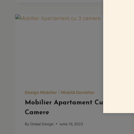
4
CAMERE
Design Mobilier
|
Mobilă Dormitor
Mobilier Apartament Cu 3
Camere
By
Global Design
iunie 19, 2023