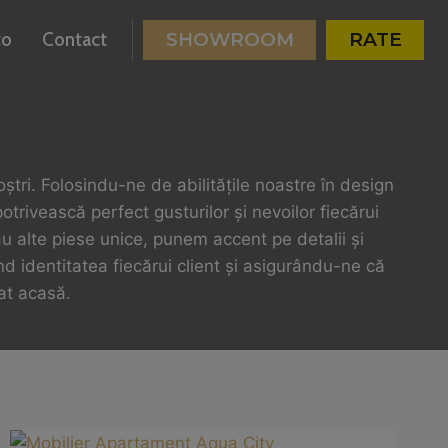
to
Contact
SHOWROOM
RATE
tri. Folosindu-ne de abilitățile noastre în design
trivească perfect gusturilor și nevoilor fiecărui
u alte piese unice, punem accent pe detalii și
d identitatea fiecărui client și asigurându-ne că
rat acasă.