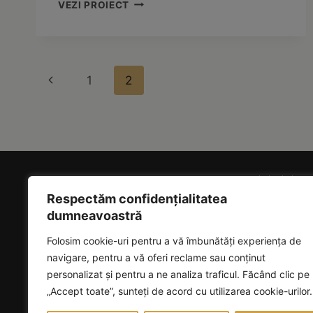
MOBILIER
VEZI PROIECT
APARTAMENT
CU
3
CAMERE
Page
Previous
1
2
Page
Navigation
MEMBR
Respectăm confidențialitatea
dumneavoastră
Folosim cookie-uri pentru a vă îmbunătăți experiența de
navigare, pentru a vă oferi reclame sau conținut
personalizat și pentru a ne analiza traficul. Făcând clic pe
„Accept toate”, sunteți de acord cu utilizarea cookie-urilor.