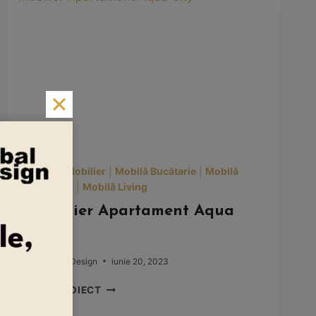
Design Mobilier
|
Mobilă Bucătarie
|
Mobilă
Dormitor
|
Mobilă Living
Mobilier Apartament Aqua
City
By
Global Design
iunie 20, 2023
MOBILIER
VEZI PROIECT
APARTAMENT
AQUA