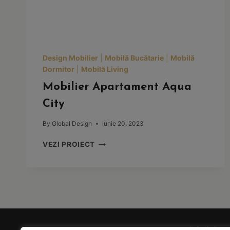
Design Mobilier
|
Mobilă Bucătarie
|
Mobilă
Dormitor
|
Mobilă Living
Mobilier Apartament Aqua
City
By
Global Design
iunie 20, 2023
MOBILIER
VEZI PROIECT
APARTAMENT
AQUA
CITY