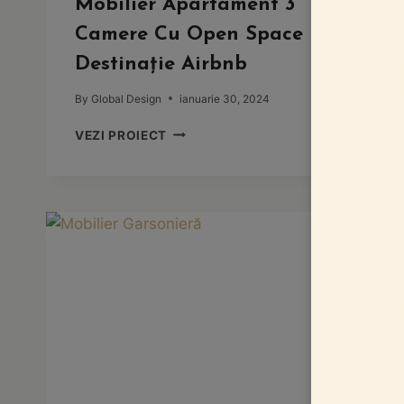
Mobilier Apartament 3
Camere Cu Open Space
Destinație Airbnb
By
Global Design
ianuarie 30, 2024
MOBILIER
VEZI PROIECT
APARTAMENT
3
CAMERE
CU
OPEN
SPACE
DESTINAȚIE
AIRBNB