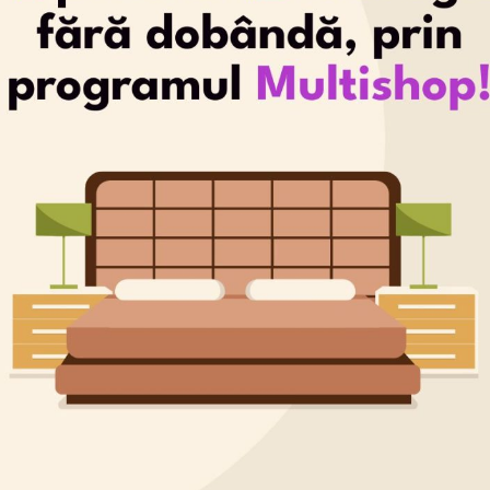
Mobilier Apartament 2
Camere Cu Open Space
Avalon Estate
By
Global Design
ianuarie 30, 2024
MOBILIER
VEZI PROIECT
APARTAMENT
2
CAMERE
CU
OPEN
SPACE
AVALON
ESTATE