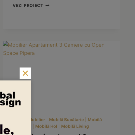
GLOBAL
VEZI PROIECT
DESIGN
PREZENTĂ
LA
TÂRGUL
INTERNAȚIONAL
BIFE-
SIM
2024
Design Mobilier
|
Mobilă Bucătarie
|
Mobilă
Dormitor
|
Mobilă Hol
|
Mobilă Living