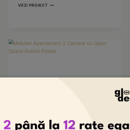
GLOBAL
VEZI PROIECT
DESIGN
PREZENTĂ
LA
TÂRGUL
INTERNAȚIONAL
BIFE-
SIM
2025
Design Mobilier
|
Mobilă Bucătarie
|
Mobilă
Dormitor
|
Mobilă Hol
|
Mobilă Living