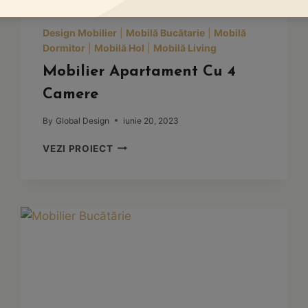
Design Mobilier
|
Mobilă Bucătarie
|
Mobilă
Dormitor
|
Mobilă Hol
|
Mobilă Living
Mobilier Apartament Cu 4
Camere
By
Global Design
iunie 20, 2023
MOBILIER
VEZI PROIECT
APARTAMENT
CU
4
CAMERE