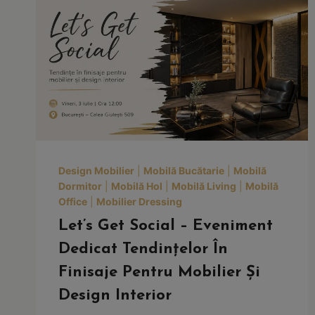
Design Mobilier
|
Mobilă Bucătarie
|
Mobilă
Dormitor
|
Mobilă Hol
|
Mobilă Living
|
Mobilă
Office
|
Mobilier Dressing
Let’s Get Social – Eveniment
Dedicat Tendințelor În
Finisaje Pentru Mobilier Și
Design Interior