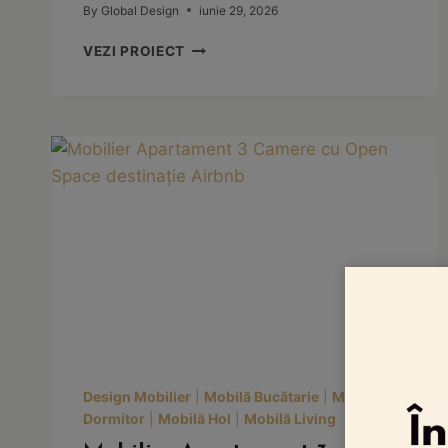
By
Global Design
iunie 29, 2026
LET’S
VEZI PROIECT
GET
SOCIAL
–
EVENIMENT
DEDICAT
TENDINȚELOR
ÎN
FINISAJE
PENTRU
MOBILIER
ȘI
DESIGN
INTERIOR
Design Mobilier
|
Mobilă Bucătarie
|
Mobilă
Dormitor
|
Mobilă Hol
|
Mobilă Living