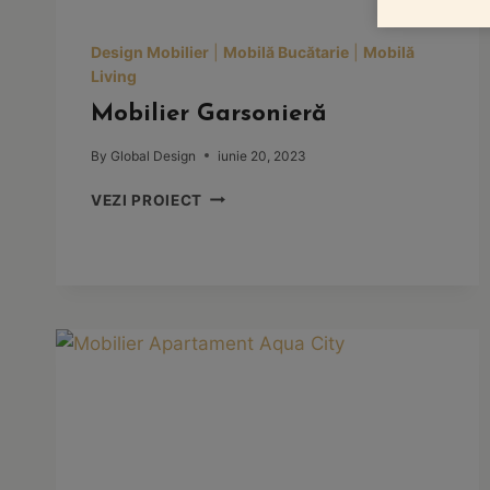
Design Mobilier
|
Mobilă Bucătarie
|
Mobilă
Living
Mobilier Garsonieră
By
Global Design
iunie 20, 2023
MOBILIER
VEZI PROIECT
GARSONIERĂ