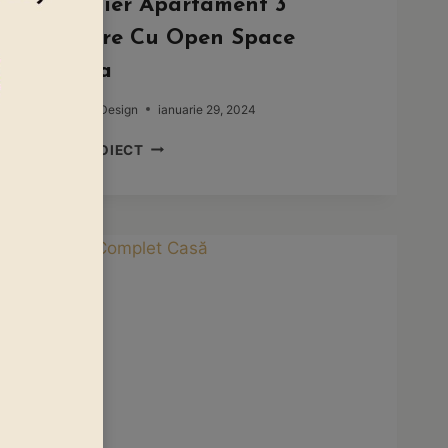
Mobilier Apartament 3
Camere Cu Open Space
Pipera
By
Global Design
ianuarie 29, 2024
MOBILIER
VEZI PROIECT
APARTAMENT
3
CAMERE
CU
OPEN
SPACE
PIPERA