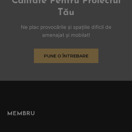
Calitate Pentru Proiectul
Tău
Ne plac provocările și spațiile dificil de
amenajat și mobilat!
PUNE O ÎNTREBARE
MEMBRU