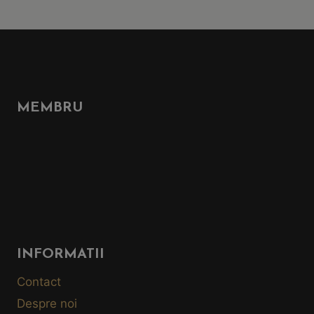
Page
Navigation
MEMBRU
INFORMATII
Contact
Despre noi