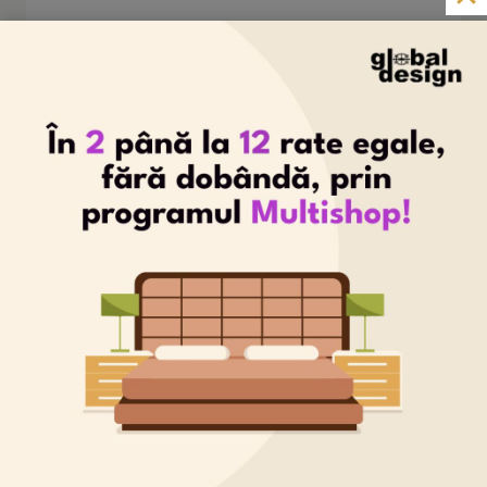
Design Mobilier
|
Mobilă Bucătarie
|
Mobilă
Dormitor
|
Mobilă Living
Mobilier Complet Casă
By
Global Design
iunie 20, 2023
MOBILIER
VEZI PROIECT
COMPLET
CASĂ