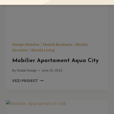
Design Mobilier
|
Mobilă Bucătarie
|
Mobilă
Dormitor
|
Mobilă Living
Mobilier Apartament Aqua City
By
Global Design
iunie 20, 2023
MOBILIER
VEZI PROIECT
APARTAMENT
AQUA
CITY