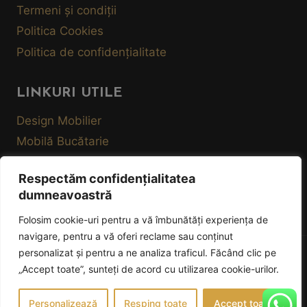
Termeni și condiții
Politica Cookies
Politica de confidențialitate
LINKURI UTILE
Design Mobilier
Mobilă Bucătarie
Mobilă Living
Respectăm confidențialitatea
Mobilă Dormitor
dumneavoastră
Tur Showroom Virtual
Folosim cookie-uri pentru a vă îmbunătăți experiența de
navigare, pentru a vă oferi reclame sau conținut
personalizat și pentru a ne analiza traficul. Făcând clic pe
© 2026 Global Design București - creat de
White
„Accept toate”, sunteți de acord cu utilizarea cookie-urilor.
Monks Digital
Personalizează
Resping toate
Accept toate