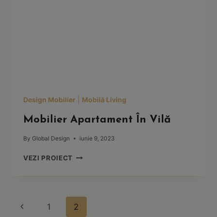
Design Mobilier
|
Mobilă Living
Mobilier Apartament În Vilă
By
Global Design
iunie 9, 2023
MOBILIER
VEZI PROIECT
APARTAMENT
ÎN
VILĂ
Page
Previous
1
2