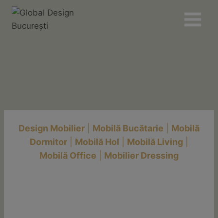
Skip
to
content
Design Mobilier
|
Mobilă Bucătarie
|
Mobilă
Dormitor
|
Mobilă Hol
|
Mobilă Living
|
Mobilă Office
|
Mobilier Dressing
Global Design prezentă
la târgul internațional