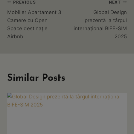
PREVIOUS
NEXT
Navigare
Mobilier Apartament 3
Global Design
În
Camere cu Open
prezentă la târgul
Space destinație
internațional BIFE-SIM
Articole
Airbnb
2025
Similar Posts